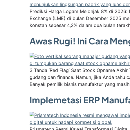
Prediksi Harga Logam Melonjak 8% di 2026: I
Exchange (LME) di bulan Desember 2025 men
konstan sebesar 4,2% dalam dua bulan terakh
Awas Rugi! Ini Cara Men
3 Tanda ‘Red Flag’ Saat Stock Opname Akhir 
gudang dan finance. Namun, jika Anda tahu ca
Banyak pemilik bisnis manufaktur yang masi
Implemetasi ERP Manuf
Prismatech Resmi Kawal Transformasi Digit