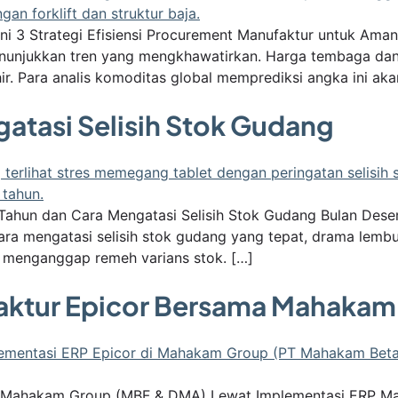
ni 3 Strategi Efisiensi Procurement Manufaktur untuk Aman
unjukkan tren yang mengkhawatirkan. Harga tembaga dan 
ir. Para analis komoditas global memprediksi angka ini ak
gatasi Selisih Stok Gudang
Tahun dan Cara Mengatasi Selisih Stok Gudang Bulan Desem
ra mengatasi selisih stok gudang yang tepat, drama lembur 
h menganggap remeh varians stok. […]
aktur Epicor Bersama Mahakam
al Mahakam Group (MBF & DMA) Lewat Implementasi ERP M