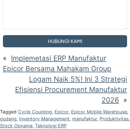
HUBUNGI KAMI
«
Implemetasi ERP Manufaktur
Epicor Bersama Mahakam Group
Logam Naik 5%! Ini 3 Strategi
Efisiensi Procurement Manufaktur
2026
»
Tagged
Cycle Counting
,
Epicor
,
Epicor Mobile Warehouse
,
gudang
,
Inventory Management
,
manufaktur
,
Produktivitas
,
Stock Opname
,
Teknologi ERP