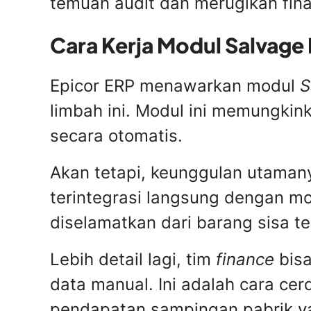
temuan audit dan merugikan fina
Cara Kerja Modul Salvage
Epicor ERP menawarkan modul
S
limbah ini. Modul ini memungkin
secara otomatis.
Akan tetapi, keunggulan utamany
terintegrasi langsung dengan mod
diselamatkan dari barang sisa te
Lebih detail lagi, tim
finance
bisa
data manual. Ini adalah cara ce
pendapatan sampingan pabrik ya