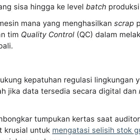
ang sisa hingga ke level
batch
produksi 
hu mesin mana yang menghasilkan
scrap
p
an tim
Quality Control
(QC) dalam melaku
ali.
dukung kepatuhan regulasi lingkungan y
 jika data tersedia secara digital dan
mbongkar tumpukan kertas saat audito
t krusial untuk
mengatasi selisih stok 