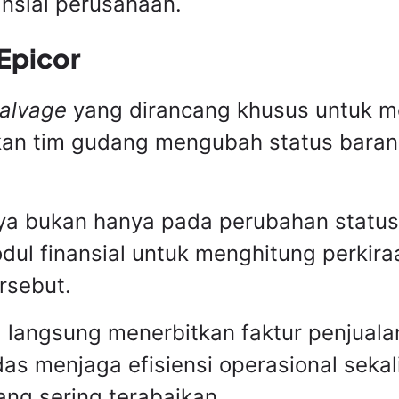
nsial perusahaan.
 Epicor
alvage
yang dirancang khusus untuk m
kan tim gudang mengubah status barang
a bukan hanya pada perubahan status st
ul finansial untuk menghitung perkiraa
rsebut.
 langsung menerbitkan faktur penjual
rdas menjaga efisiensi operasional sek
ng sering terabaikan.