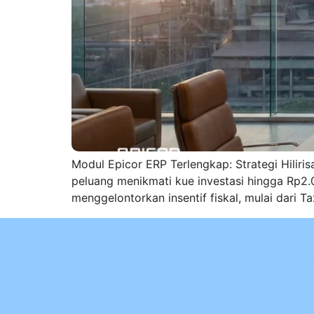
Modul Epicor ERP Terlengkap: Strategi Hiliri
peluang menikmati kue investasi hingga Rp2.0
menggelontorkan insentif fiskal, mulai dari T